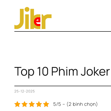
Chuyển
đến
phần
nội
dung
Top 10 Phim Joker
25-12-2025
5/5 – (2 bình chọn)