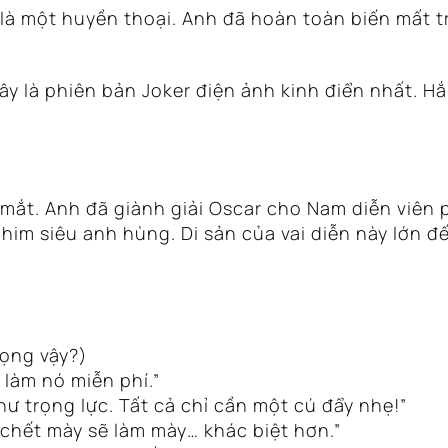
là một huyền thoại. Anh đã hoàn toàn biến mất tr
y là phiên bản Joker điện ảnh kinh điển nhất.
Hắn
 mắt. Anh đã giành giải Oscar cho Nam diễn viên 
phim siêu anh hùng. Di sản của vai diễn này lớn đ
rọng vậy?)
 làm nó miễn phí.”
hư trọng lực. Tất cả chỉ cần một cú đẩy nhẹ!”
 chết mày sẽ làm mày… khác biệt hơn.”