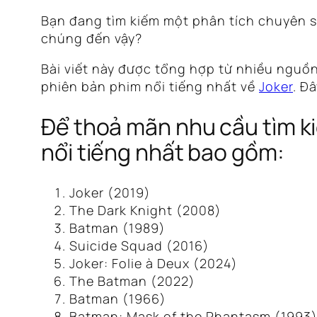
Bạn đang tìm kiếm một phân tích chuyên sâ
chúng đến vậy?
Bài viết này được tổng hợp từ nhiều nguồn
phiên bản phim nổi tiếng nhất về
Joker
. Đ
Để thoả mãn nhu cầu tìm ki
nổi tiếng nhất bao gồm:
Joker
(2019)
The Dark Knight
(2008)
Batman
(1989)
Suicide Squad
(2016)
Joker: Folie à Deux
(2024)
The Batman
(2022)
Batman
(1966)
Batman: Mask of the Phantasm
(1993