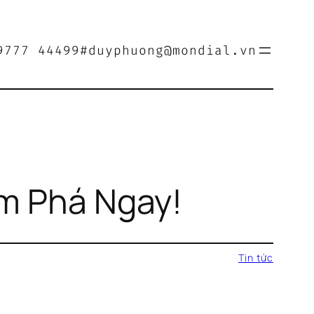
9777 44499
#duyphuong@mondial.vn
ám Phá Ngay!
Tin tức