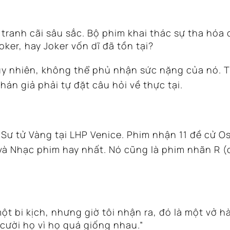
 tranh cãi sâu sắc.
Bộ phim khai thác sự tha hóa 
Joker, hay Joker vốn dĩ đã tồn tại?
y nhiên, không thể phủ nhận sức nặng của nó. Tín
khán giả phải tự đặt câu hỏi về thực tại.
 Sư tử Vàng tại LHP Venice.
Phim nhận 11 đề cử Os
và Nhạc phim hay nhất.
Nó cũng là phim nhãn R (c
t bi kịch, nhưng giờ tôi nhận ra, đó là một vở hài
i cười họ vì họ quá giống nhau.”