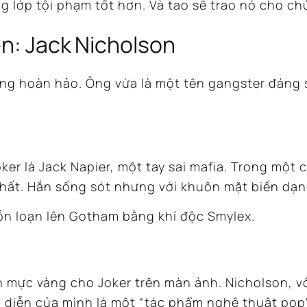
 lớp tội phạm tốt hơn. Và tao sẽ trao nó cho ch
ên: Jack Nicholson
ng hoàn hảo. Ông vừa là một tên gangster đáng s
er là Jack Napier, một tay sai mafia.
Trong một c
hất. Hắn sống sót nhưng với khuôn mặt biến dạng 
hỗn loạn lên Gotham bằng khí độc Smylex.
ẩn mực vàng cho Joker trên màn ảnh.
Nicholson, v
i diễn của mình là một “tác phẩm nghệ thuật pop”