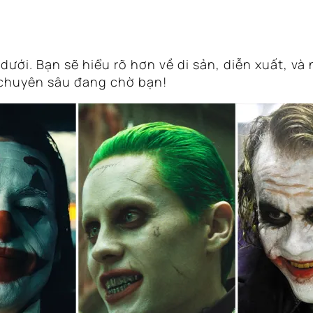
 dưới. Bạn sẽ hiểu rõ hơn về di sản, diễn xuất, v
c chuyên sâu đang chờ bạn!