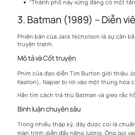
“Thành phố này xứng đáng có một tầng
3. Batman (1989) – Diễn vi
Phiên bản của Jack Nicholson là sự cân bằ
truyện tranh.
Mô tả và Cốt truyện
Phim của đạo diễn Tim Burton giới thiệu Jok
Keaton), Napier bị rơi vào một thùng hóa c
Hắn tìm cách trả thù Batman và gieo rắc 
Bình luận chuyên sâu
Trong nhiều thập kỷ, đây được coi là chu
màn trình diễn đầy năng lượng. Ông gọi va