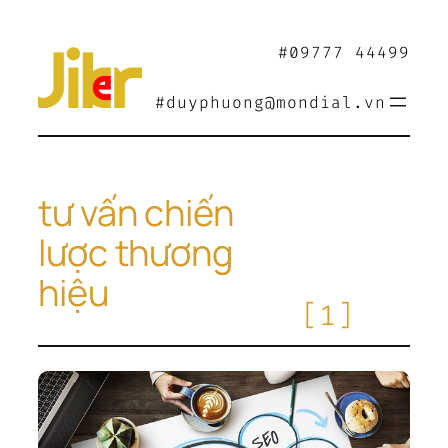
Chuyển
đến
#09777 44499
phần
nội
#duyphuong@mondial.vn
dung
tư vấn chiến
lược thương
hiệu
[1]