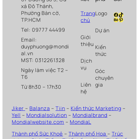
xá Đô Thành,
Phường Bàn cờ,
Trang
Logo
Facebook
TikTok
Behance
Pinteres
TP.HCM
chủ
Tel: 09777 44499
Dự án
Giới
Email:
thiệu
duyphuong@mondi
Kiến
al.vn
thức
MST: 0312261328
Dịch
vụ
Ngày làm việc T2 –
Góc
T6
chuyên
Liên
gia
Từ 8h30 – 17h30
hệ
Jiker
–
Balanza
–
Tiin
–
Kiến thức Marketing
–
Yell
–
Mondialsolution
–
Mondialbrand
–
Mondialwebsite.com
–
MondiaL
Thành phố Sức Khoẻ
–
Thành phố Hoa
–
Trúc