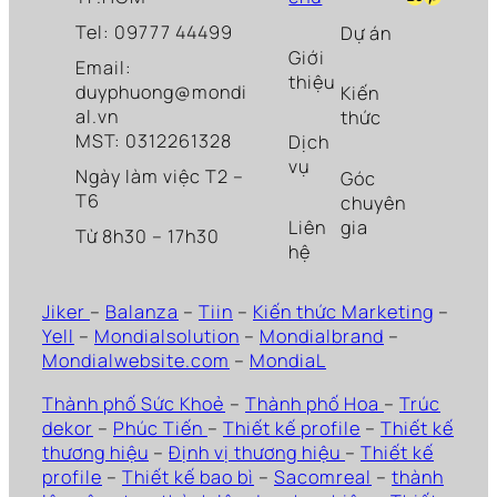
Tel: 09777 44499
Dự án
Giới
Email:
thiệu
duyphuong@mondi
Kiến
al.vn
thức
MST: 0312261328
Dịch
vụ
Ngày làm việc T2 –
Góc
T6
chuyên
Liên
gia
Từ 8h30 – 17h30
hệ
Jiker
–
Balanza
–
Tiin
–
Kiến thức Marketing
–
Yell
–
Mondialsolution
–
Mondialbrand
–
Mondialwebsite.com
–
MondiaL
Thành phố Sức Khoẻ
–
Thành phố Hoa
–
Trúc
dekor
–
Phúc Tiến
–
Thiết kế profile
–
Thiết kế
thương hiệu
–
Định vị thương hiệu
–
Thiết kế
profile
–
Thiết kế bao bì
–
Sacomreal
–
thành