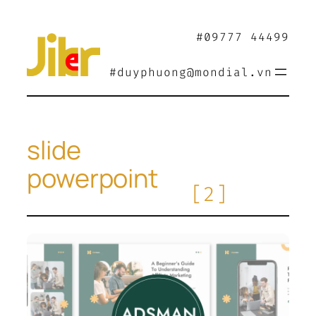
Chuyển
đến
#09777 44499
phần
nội
#duyphuong@mondial.vn
dung
slide
powerpoint
[2]