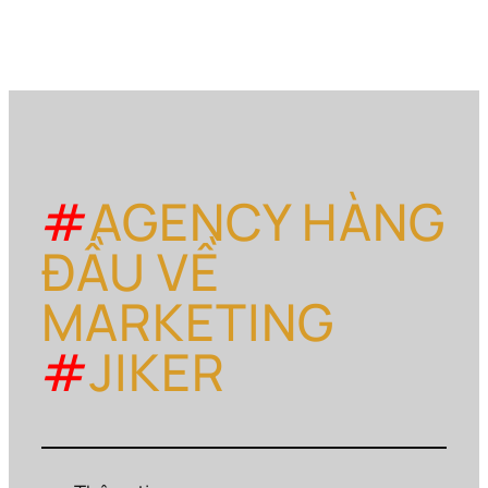
#
AGENCY HÀNG
ĐẦU VỀ
MARKETING
#
JIKER