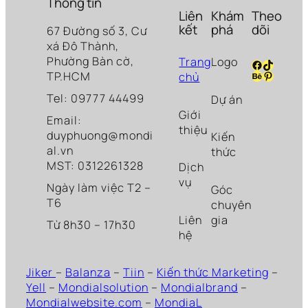
Thông tin
Liên
Khám
Theo
kết
phá
dõi
67 Đường số 3, Cư
xá Đô Thành,
Phường Bàn cờ,
Trang
Logo
Facebook
TikTok
Behance
Pinteres
TP.HCM
chủ
Tel: 09777 44499
Dự án
Giới
Email:
thiệu
duyphuong@mondi
Kiến
al.vn
thức
MST: 0312261328
Dịch
vụ
Ngày làm việc T2 –
Góc
T6
chuyên
Liên
gia
Từ 8h30 – 17h30
hệ
Jiker
–
Balanza
–
Tiin
–
Kiến thức Marketing
–
Yell
–
Mondialsolution
–
Mondialbrand
–
Mondialwebsite.com
–
MondiaL