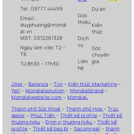
Tel: 09777 44499
Dự án
Giới
Email:
thiệu
duyphuong@mondi
Kiến
al.vn
thức
MST: 0312261328
Dịch
vụ
Ngày làm việc T2 –
Góc
T6
chuyên
Liên
gia
Từ 8h30 – 17h30
hệ
Jiker
–
Balanza
–
Tiin
–
Kiến thức Marketing
–
Yell
–
Mondialsolution
–
Mondialbrand
–
Mondialwebsite.com
–
MondiaL
Thành phố Sức Khoẻ
–
Thành phố Hoa
–
Trúc
dekor
–
Phúc Tiến
–
Thiết kế profile
–
Thiết kế
thương hiệu
–
Định vị thương hiệu
–
Thiết kế
profile
–
Thiết kế bao bì
–
Sacomreal
–
thành