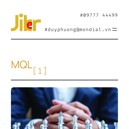
Chuyển
đến
#09777 44499
phần
nội
#duyphuong@mondial.vn
dung
MQL
[1]