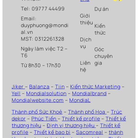
Tel: 09777 44499
Dự án
Giới
Email:
thiệu
duyphuong@mondi
Kiến
al.vn
thức
MST: 0312261328
Dịch
vụ
Ngày làm việc T2 –
Góc
T6
chuyên
Liên
gia
Từ 8h30 – 17h30
hệ
Jiker
–
Balanza
–
Tiin
–
Kiến thức Marketing
–
Yell
–
Mondialsolution
–
Mondialbrand
–
Mondialwebsite.com
–
MondiaL
Thành phố Sức Khoẻ
–
Thành phố Hoa
–
Trúc
dekor
–
Phúc Tiến
–
Thiết kế profile
–
Thiết kế
thương hiệu
–
Định vị thương hiệu
–
Thiết kế
profile
–
Thiết kế bao bì
–
Sacomreal
–
thành