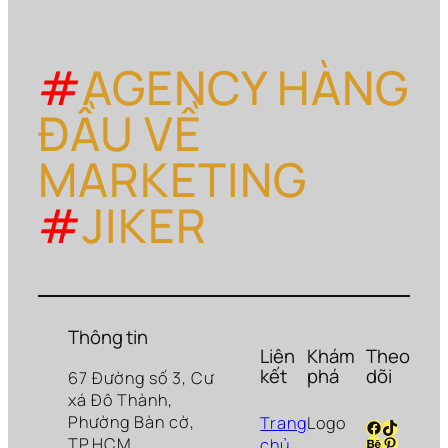
#
AGENCY HÀNG
ĐẦU VỀ
MARKETING
#
JIKER
Thông tin
Liên
Khám
Theo
kết
phá
dõi
67 Đường số 3, Cư
xá Đô Thành,
Phường Bàn cờ,
Trang
Logo
Facebook
TikTok
Behance
Pinteres
TP.HCM
chủ