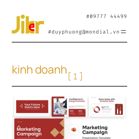
Chuyển
đến
#09777 44499
phần
nội
#duyphuong@mondial.vn
dung
kinh doanh
[1]