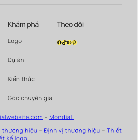
Khám phá
Theo dõi
Logo
Facebook
TikTok
Behance
Pinterest
Dự án
Kiến thức
Góc chuyên gia
ialwebsite.com
–
MondiaL
ế thương hiệu
–
Định vị thương hiệu
–
Thiết
ết kế logo