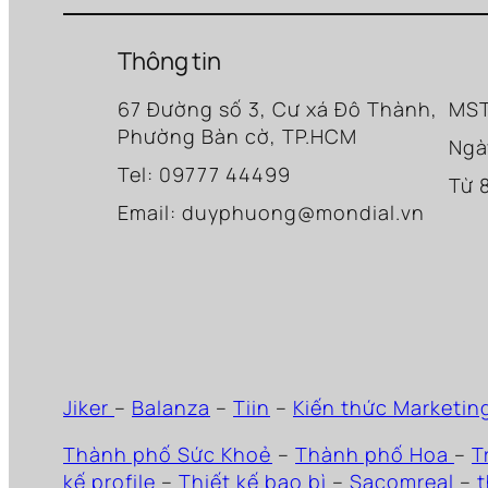
Thông tin
67 Đường số 3, Cư xá Đô Thành,
MST
Phường Bàn cờ, TP.HCM
Ngà
Tel: 09777 44499
Từ 
Email: duyphuong@mondial.vn
Jiker
–
Balanza
–
Tiin
–
Kiến thức Marketin
Thành phố Sức Khoẻ
–
Thành phố Hoa
–
T
kế profile
–
Thiết kế bao bì
–
Sacomreal
–
t