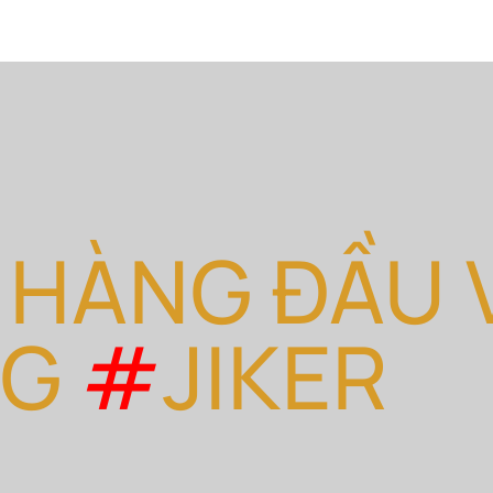
 HÀNG ĐẦU 
NG
#
JIKER