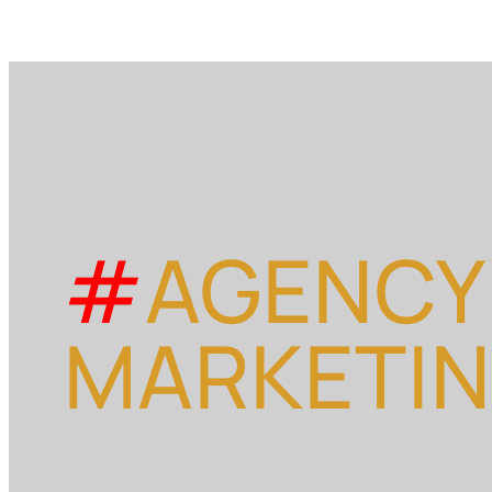
#
AGENCY
MARKETI