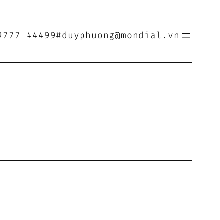
9777 44499
#duyphuong@mondial.vn