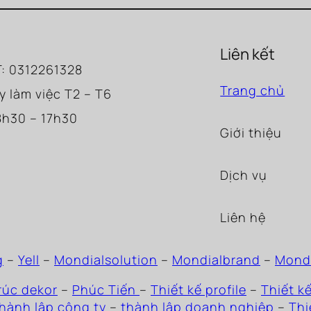
Liên kết
: 0312261328
Trang chủ
y làm việc T2 – T6
8h30 – 17h30
Giới thiệu
Dịch vụ
Liên hệ
g
–
Yell
–
Mondialsolution
–
Mondialbrand
–
Mond
rúc dekor
–
Phúc Tiến
–
Thiết kế profile
–
Thiết k
hành lập công ty
–
thành lập doanh nghiệp
–
Thi