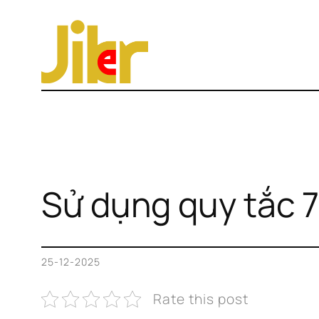
Chuyển
đến
phần
nội
dung
Sử dụng quy tắc 7
25-12-2025
Rate this post