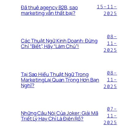
15-11-
Đã thuê agency B2B, sao
marketing vẫn thất bại?
2025
08-
Các Thuật Ngữ Kinh Doanh: Đừng
11-
Chỉ “Biết”, Hãy “Làm Chủ”!
2025
08-
Tại Sao Hiểu Thuật Ngữ Trong
MarketingLại Quan Trọng Hơn Bạn
11-
Nghĩ?
2025
07-
Những Câu Nói Của Joker: Giải Mã
11-
Triết Lý Hay Chỉ Là Điên Rồ?
2025