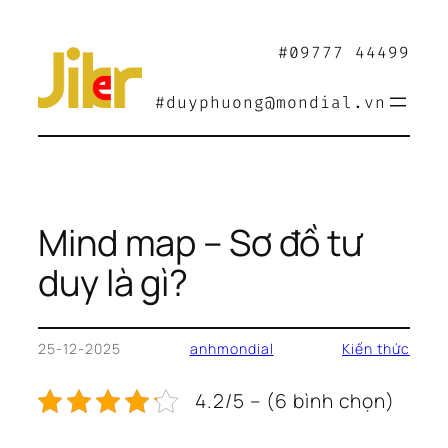
Chuyển
đến
#09777 44499
phần
nội
#duyphuong@mondial.vn
dung
Mind map – Sơ đồ tư
duy là gì?
25-12-2025
anhmondial
Kiến thức
4.2/5 – (6 bình chọn)