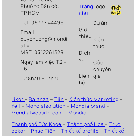
Phường Bàn cờ,
Trang
Logo
Facebook
TikTok
Behance
Pinteres
TP.HCM
chủ
Tel: 09777 44499
Dự án
Giới
Email:
thiệu
duyphuong@mondi
Kiến
al.vn
thức
MST: 0312261328
Dịch
vụ
Ngày làm việc T2 –
Góc
T6
chuyên
Liên
gia
Từ 8h30 – 17h30
hệ
Jiker
–
Balanza
–
Tiin
–
Kiến thức Marketing
–
Yell
–
Mondialsolution
–
Mondialbrand
–
Mondialwebsite.com
–
MondiaL
Thành phố Sức Khoẻ
–
Thành phố Hoa
–
Trúc
dekor
–
Phúc Tiến
–
Thiết kế profile
–
Thiết kế