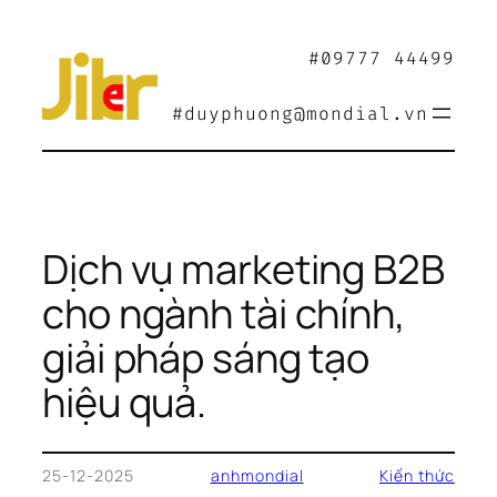
Chuyển
đến
#09777 44499
phần
nội
#duyphuong@mondial.vn
dung
Dịch vụ marketing B2B
cho ngành tài chính,
giải pháp sáng tạo
hiệu quả.
25-12-2025
anhmondial
Kiến thức