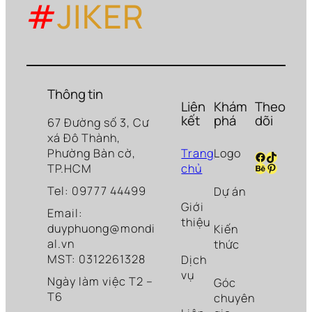
#
JIKER
Thông tin
Liên
Khám
Theo
kết
phá
dõi
67 Đường số 3, Cư
xá Đô Thành,
Phường Bàn cờ,
Trang
Logo
Facebook
TikTok
Behance
Pinteres
TP.HCM
chủ
Tel: 09777 44499
Dự án
Giới
Email:
thiệu
duyphuong@mondi
Kiến
al.vn
thức
MST: 0312261328
Dịch
vụ
Ngày làm việc T2 –
Góc
T6
chuyên