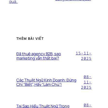
quả.
THÊM BÀI VIẾT
15-11-
Đã thuê agency B2B, sao
marketing vẫn thất bại?
2025
08-
Các Thuật Ngữ Kinh Doanh: Đừng
11-
Chỉ “Biết”, Hãy “Làm Chủ”!
2025
08-
Tại Sao Hiểu Thuật Ngữ Trong