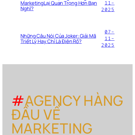
MarketingLại Quan Trọng Hơn Bạn
11-
Nghĩ?
2025
07-
Những Câu Nói Của Joker: Giải Mã
11-
Triết Lý Hay Chỉ Là Điên Rồ?
2025
#
AGENCY HÀNG
ĐẦU VỀ
MARKETING