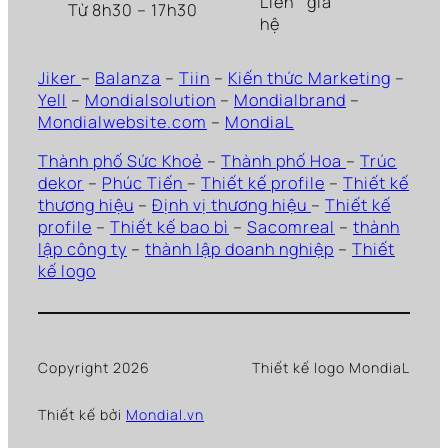
Liên
gia
Từ 8h30 – 17h30
hệ
Jiker
–
Balanza
–
Tiin
–
Kiến thức Marketing
–
Yell
–
Mondialsolution
–
Mondialbrand
–
Mondialwebsite.com
–
MondiaL
Thành phố Sức Khoẻ
–
Thành phố Hoa
–
Trúc
dekor
–
Phúc Tiến
–
Thiết kế profile
–
Thiết kế
thương hiệu
–
Định vị thương hiệu
–
Thiết kế
profile
–
Thiết kế bao bì
–
Sacomreal
–
thành
lập công ty
–
thành lập doanh nghiệp
–
Thiết
kế logo
Copyright 2026
Thiết kế logo MondiaL
Thiết kế bởi
Mondial.vn