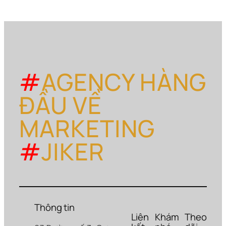
#
AGENCY HÀNG
ĐẦU VỀ
MARKETING
#
JIKER
Thông tin
Liên
Khám
Theo