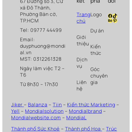
kết
phá
dõi
67 Đường số 3, Cư
xá Đô Thành,
Phường Bàn cờ,
Trang
Logo
Facebook
TikTok
Behance
Pinteres
TP.HCM
chủ
Tel: 09777 44499
Dự án
Giới
Email:
thiệu
duyphuong@mondi
Kiến
al.vn
thức
MST: 0312261328
Dịch
vụ
Ngày làm việc T2 –
Góc
T6
chuyên
Liên
gia
Từ 8h30 – 17h30
hệ
Jiker
–
Balanza
–
Tiin
–
Kiến thức Marketing
–
Yell
–
Mondialsolution
–
Mondialbrand
–
Mondialwebsite.com
–
MondiaL
Thành phố Sức Khoẻ
–
Thành phố Hoa
–
Trúc