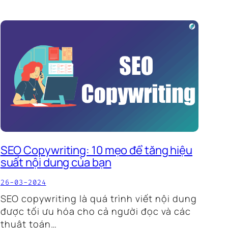
SEO Copywriting: 10 mẹo để tăng hiệu
suất nội dung của bạn
26-03-2024
SEO copywriting là quá trình viết nội dung
được tối ưu hóa cho cả người đọc và các
thuật toán…