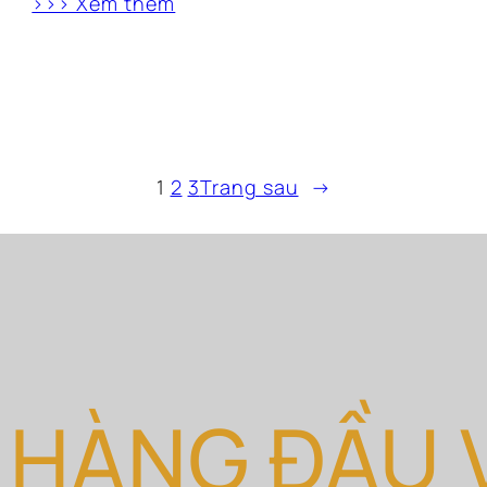
>>> Xem thêm
1
2
3
Trang sau
→
 HÀNG ĐẦU 