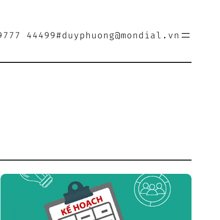
9777 44499
#duyphuong@mondial.vn