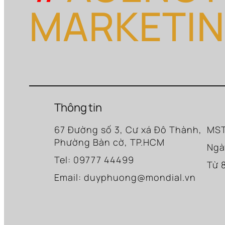
MARKETI
Thông tin
67 Đường số 3, Cư xá Đô Thành,
MST
Phường Bàn cờ, TP.HCM
Ngà
Tel: 09777 44499
Từ 
Email: duyphuong@mondial.vn