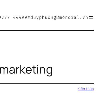
9777 44499
#duyphuong@mondial.vn
l marketing
Kiến thức