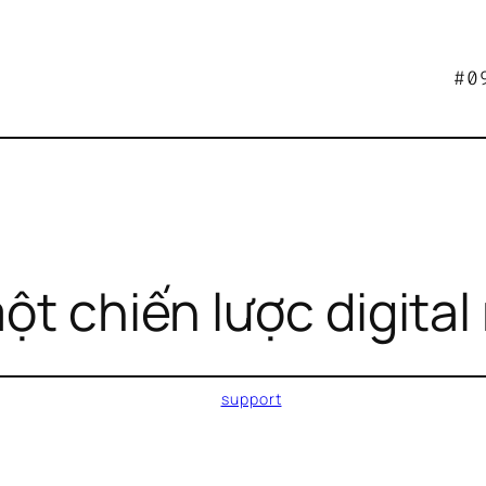
#0
ột chiến lược digita
support